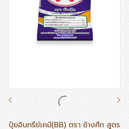
ปุ๋ยอินทรีย์เคมี(BB) ตรา ช้างศึก สูตร