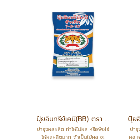
ปุ๋ยอินทรีย์เคมี(BB) ตรา ช้างศึก สูตร 7-3-10
บำรุงผลผลิต ทำให้ไม้ผล หรือพืชไร่
บำรุ
ให้ผลผลิตมาก ถ้าเป็นไม้ผล จะ
ผล ห