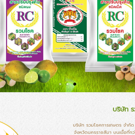
บริษัท 
บริษัท รวมโชคการเกษตร จำกัด ต
จังหวัดนครราชสีมา บนเนื้อที่กว