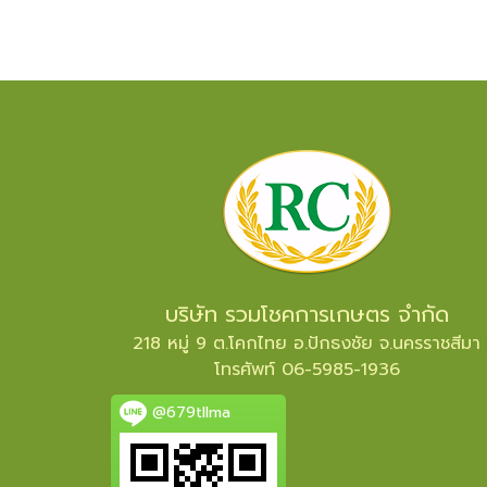
ทำให้ผลดก ลูกใหญ่ มีรสชาติดี
เติ
นอกจากนี้ยังบำรุงราก ลำต้น ใบ
ยอดเ
ควบคู่กันไปด้วย เหมาะกับไม้ผล
แรง
พืชไร่ พืชสวนทุกชนิด ใส่ระยะก่อน
เป็น
ออกดอกจนถึงก่อนเก็บเกี่ยว
ผลผลิต
บริษัท รวมโชคการเกษตร จำกัด
218 หมู่ 9 ต.โคกไทย อ.ปักธงชัย จ.นครราชสีมา
โทรศัพท์ 06-5985-1936
@679tllma