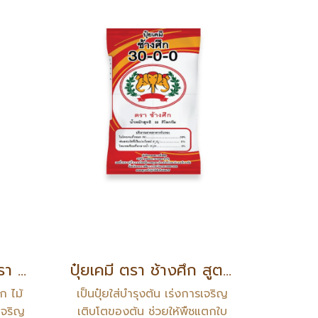
ปุ๋ยอินทรีย์เคมี(BB) ตรา ช้างศึก สูตร 10-5-5
ปุ๋ยเคมี ตรา ช้างศึก สูตร 30-0-0
ก ไม้
เป็นปุ๋ยใส่บำรุงต้น เร่งการเจริญ
เจริญ
เติบโตของต้น ช่วยให้พืชแตกใบ