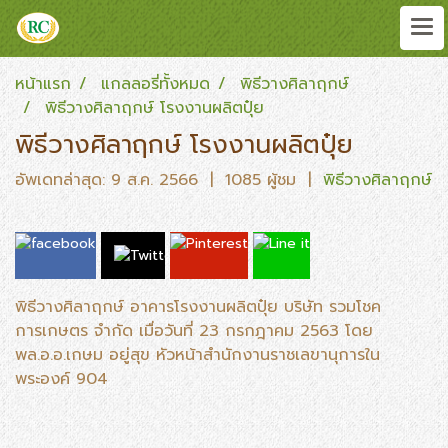
หน้าแรก
แกลลอรี่ทั้งหมด
พิธีวางศิลาฤกษ์
พิธีวางศิลาฤกษ์ โรงงานผลิตปุ๋ย
พิธีวางศิลาฤกษ์ โรงงานผลิตปุ๋ย
อัพเดทล่าสุด: 9 ส.ค. 2566
|
1085 ผู้ชม
|
พิธีวางศิลาฤกษ์
พิธีวางศิลาฤกษ์ อาคารโรงงานผลิตปุ๋ย บริษัท รวมโชค
การเกษตร จำกัด เมื่อวันที่ 23 กรกฎาคม 2563 โดย
พล.อ.อ.เกษม อยู่สุข หัวหน้าสำนักงานราชเลขานุการใน
พระองค์ 904